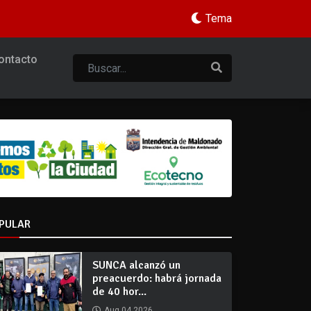
Tema
ontacto
PULAR
SUNCA alcanzó un
preacuerdo: habrá jornada
de 40 hor...
Aug 04 2026