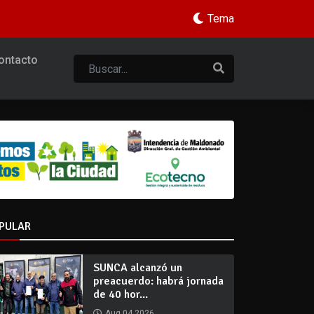
Tema
ontacto
PULAR
SUNCA alcanzó un
preacuerdo: habrá jornada
de 40 hor...
Aug 04 2026