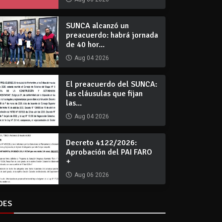
SUNCA alcanzó un
preacuerdo: habrá jornada
de 40 hor...
Aug 04 2026
El preacuerdo del SUNCA:
las cláusulas que fijan
las...
Aug 04 2026
Decreto 4122/2026:
Aprobación del PAI FARO
+
Aug 06 2026
DES