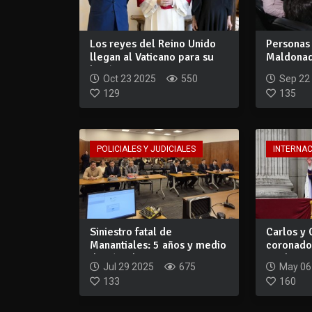
Los reyes del Reino Unido
Personas
llegan al Vaticano para su
Maldonad
históri...
construir
Oct 23 2025
550
Sep 22
129
135
POLICIALES Y JUDICIALES
INTERNA
Siniestro fatal de
Carlos y 
Manantiales: 5 años y medio
coronado
de cárcel par...
Unido
Jul 29 2025
675
May 06
133
160