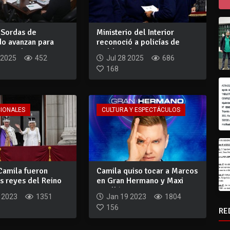
 Sordas de
Ministerio del Interior
o avanzan para
reconoció a policías de
 su sede...
Maldonado po...
 2025
452
Jul 28 2025
686
168
CIONALES
CULTURA Y ESPECTÁCULOS
Camila fueron
Camila quiso tocar a Marcos
s reyes del Reino
en Gran Hermano y Maxi
estalló:...
 2023
1351
Jan 19 2023
1804
156
RE