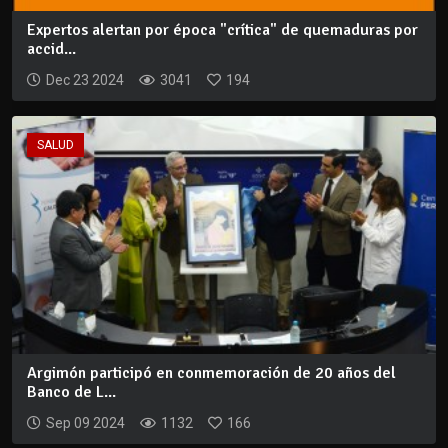
Expertos alertan por época "crítica" de quemaduras por
accid...
Dec 23 2024
3041
194
SALUD
Argimón participó en conmemoración de 20 años del
Banco de L...
Sep 09 2024
1132
166