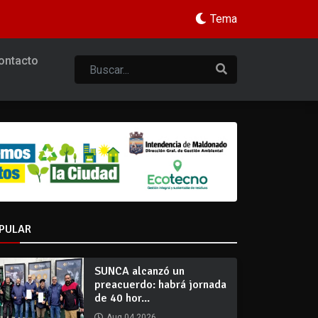
Tema
ontacto
PULAR
SUNCA alcanzó un
preacuerdo: habrá jornada
de 40 hor...
Aug 04 2026