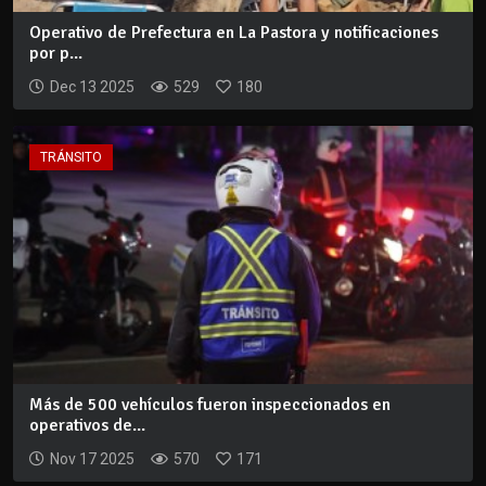
Operativo de Prefectura en La Pastora y notificaciones
por p...
Dec 13 2025
529
180
TRÁNSITO
Más de 500 vehículos fueron inspeccionados en
operativos de...
Nov 17 2025
570
171