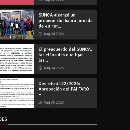
SUNCA alcanzó un
preacuerdo: habrá jornada
de 40 hor...
Aug 04 2026
El preacuerdo del SUNCA:
las cláusulas que fijan
las...
Aug 04 2026
Decreto 4122/2026:
Aprobación del PAI FARO
+
Aug 06 2026
DES