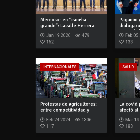
Mercosur en “cancha
Paganini
grande”: Lacalle Herrera
dialogaro
advierte que si...
autoridad
Jan 19 2026
479
Feb 05
162
133
INTERNACIONALES
SALUD
Protestas de agricultores:
La covid 
entre competitividad y
afectó al
cumplir el...
millones 
Feb 24 2024
1306
Mar 14
117
183