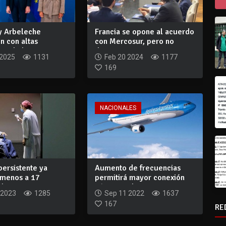
 y Arbeleche
Francia se opone al acuerdo
n con altas
con Mercosur, pero no
es de la...
descarta n...
 2025
1131
Feb 20 2024
1177
169
NACIONALES
persistente ya
Aumento de frecuencias
 menos a 17
permitirá mayor conexión
de eur...
aérea con la...
 2023
1285
Sep 11 2022
1637
167
RE