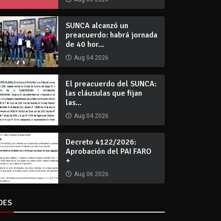
SUNCA alcanzó un
preacuerdo: habrá jornada
de 40 hor...
Aug 04 2026
El preacuerdo del SUNCA:
las cláusulas que fijan
las...
Aug 04 2026
Decreto 4122/2026:
Aprobación del PAI FARO
+
Aug 06 2026
DES