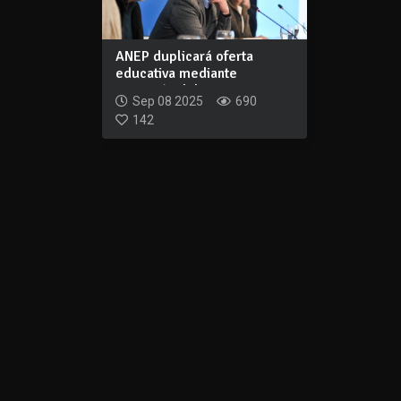
ANEP duplicará oferta
educativa mediante
extensión del tiemp...
Sep 08 2025
690
142