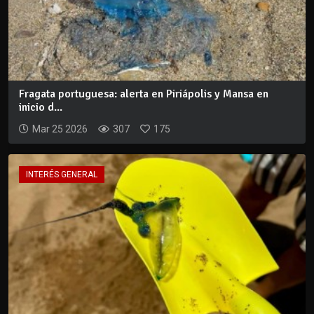
Fragata portuguesa: alerta en Piriápolis y Mansa en
inicio d...
Mar 25 2026
307
175
INTERÉS GENERAL