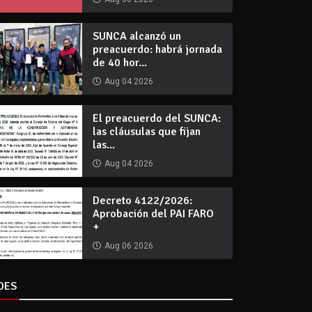
SUNCA alcanzó un
preacuerdo: habrá jornada
de 40 hor...
Aug 04 2026
El preacuerdo del SUNCA:
las cláusulas que fijan
las...
Aug 04 2026
Decreto 4122/2026:
Aprobación del PAI FARO
+
Aug 06 2026
DES