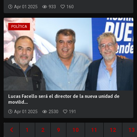
Apr 01 2025
933
160
POLÍTICA
Lucas Facello será el director de la nueva unidad de
movilid...
Apr 01 2025
2530
191
1
2
9
10
11
12
13