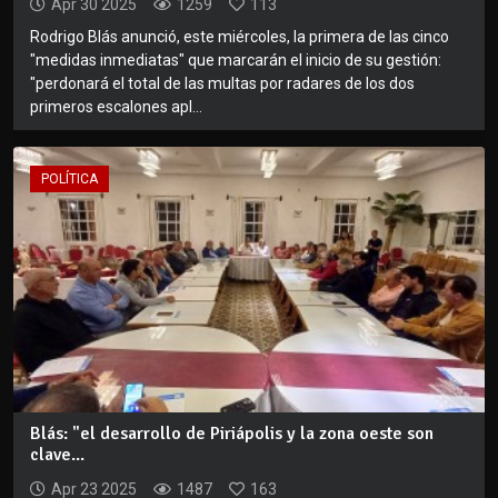
Apr 30 2025
1259
113
Rodrigo Blás anunció, este miércoles, la primera de las cinco
"medidas inmediatas" que marcarán el inicio de su gestión:
"perdonará el total de las multas por radares de los dos
primeros escalones apl...
POLÍTICA
Blás: "el desarrollo de Piriápolis y la zona oeste son
clave...
Apr 23 2025
1487
163