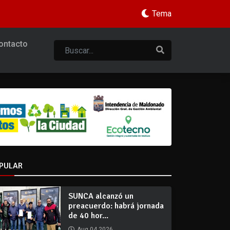
Tema
ontacto
PULAR
SUNCA alcanzó un
preacuerdo: habrá jornada
de 40 hor...
Aug 04 2026