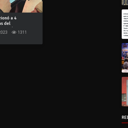
ionó a 4
as del
ento de
2023
1311
do
RE