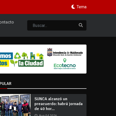
Tema
ontacto
PULAR
SUNCA alcanzó un
preacuerdo: habrá jornada
de 40 hor...
Aug 04 2026