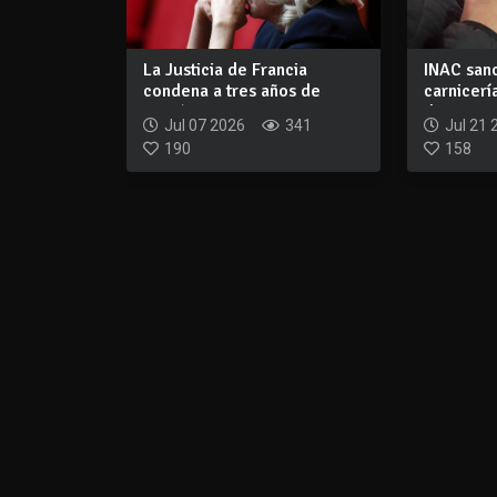
La Justicia de Francia
INAC sanc
condena a tres años de
carnicerí
prisión y 15 m...
departam
Jul 07 2026
341
Jul 21 
Maldona
190
158