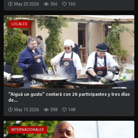
May 20 2026
366
160
LOCALES
“Aiguá un gusto” contará con 26 participantes y tres días
de...
May 15 2026
398
148
INTERNACIONALES