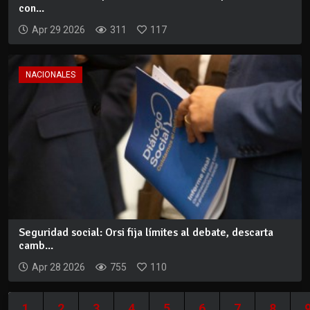
con...
Apr 29 2026
311
117
NACIONALES
Seguridad social: Orsi fija límites al debate, descarta
camb...
Apr 28 2026
755
110
1
2
3
4
5
6
7
8