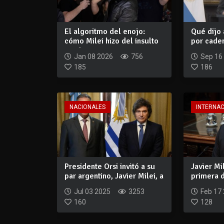
El algoritmo del enojo:
Qué dijo 
cómo Milei hizo del insulto
por caden
una herr...
presentar.
Jan 08 2026
756
Sep 16
185
186
NACIONALES
INTERNA
Presidente Orsi invitó a su
Javier Mi
par argentino, Javier Milei, a
primera 
v...
presunta.
Jul 03 2025
3253
Feb 17
160
128