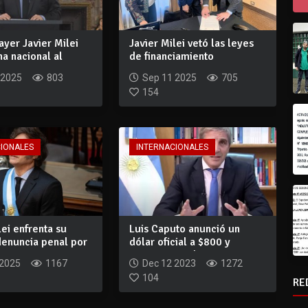
ayer Javier Milei
Javier Milei vetó las leyes
a nacional al
de financiamiento
..
universitario...
 2025
803
Sep 11 2025
705
154
CIONALES
INTERNACIONALES
lei enfrenta su
Luis Caputo anunció un
denuncia penal por
dólar oficial a $800 y
..
recortes en ob...
 2025
1167
Dec 12 2023
1272
104
RE