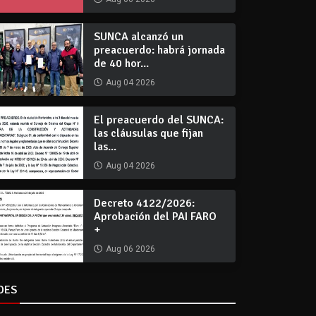
SUNCA alcanzó un
preacuerdo: habrá jornada
de 40 hor...
Aug 04 2026
El preacuerdo del SUNCA:
las cláusulas que fijan
las...
Aug 04 2026
Decreto 4122/2026:
Aprobación del PAI FARO
+
Aug 06 2026
DES