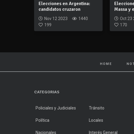
Elecciones en Argentina:
Eleccion
candidatos cruzaron
Massa y 
acusaciones en...
se med...
Nov 12 2023
1440
Oct 23
199
170
HOME
NO
CATEGORIAS
Policiales y Judiciales
Tránsito
Política
Locales
Nacionales
Interés General