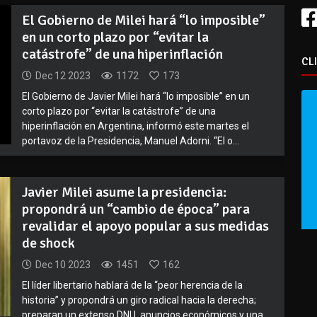
El Gobierno de Milei hará “lo imposible”
en un corto plazo por “evitar la
catástrofe” de una hiperinflación
CL
Dec 12 2023
1172
173
El Gobierno de Javier Milei hará “lo imposible” en un
corto plazo por “evitar la catástrofe” de una
hiperinflación en Argentina, informó este martes el
portavoz de la Presidencia, Manuel Adorni. “El o...
Javier Milei asume la presidencia:
propondrá un “cambio de época” para
revalidar el apoyo popular a sus medidas
de shock
Dec 10 2023
1451
162
El líder libertario hablará de la “peor herencia de la
historia” y propondrá un giro radical hacia la derecha;
preparan un extenso DNU, anuncios económicos y una