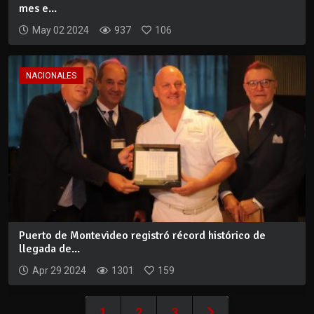
mes e...
May 02 2024
937
106
NACIONALES
Puerto de Montevideo registró récord histórico de
llegada de...
Apr 29 2024
1301
159
1
2
3