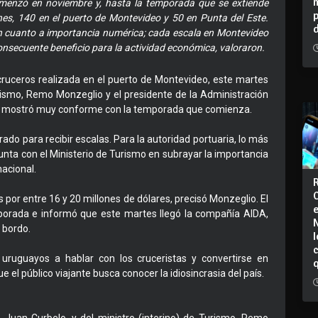
omenzó en noviembre y, hasta la temporada que se extiende
es, 140 en el puerto de Montevideo y 50 en Punta del Este.
en cuanto a importancia numérica; cada escala en Montevideo
onsecuente beneficio para la actividad económica, valoraron.
cruceros realizada en el puerto de Montevideo, este martes
rismo, Remo Monzeglio y el presidente de la Administración
se mostró muy conforme con la temporada que comienza.
do para recibir escalas. Para la autoridad portuaria, lo más
unta con el Ministerio de Turismo en subrayar la importancia
nacional.
por entre 16 y 20 millones de dólares, precisó Monzeglio. El
mporada e informó que este martes llegó la compañía AIDA,
 bordo.
I
os uruguayos a hablar con los cruceristas y convertirse en
e el público viajante busca conocer la idiosincrasia del país.