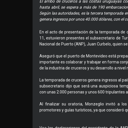
El arribo de cruceros a las costas uruguayas c
hasta abril, se espera a más de 190 embarcacion
Según las autoridades, es la tercera temporada 
genera ingresos por unos 40.000 dólares, con el c
En el acto de presentación de la temporada de 
11, estuvieron presentes el subsecretario de Tu
Nacional de Puerto (ANP), Juan Curbelo, quien 
Aseguró que el puerto de Montevideo está prepara
importante es colaborar y trabajar en forma conj
de la industria de cruceros y su desarrollo a nivel 
La temporada de cruceros genera ingresos al país 
subsecretario dijo que será una auspiciosa te
con unas 2.000 personas y unos 600 tripulantes a
Al finalizar su oratoria, Monzeglio invitó a l
promotores y guías turísticos, ya que consideró qu