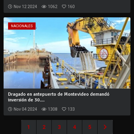
Nov 12 2024
1062
160
NACIONALES
Dragado en antepuerto de Montevideo demandó
inversión de 30....
Nov 04 2024
1308
133
1
2
3
4
5