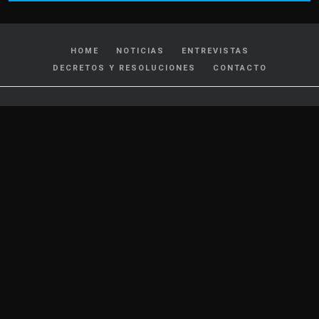
HOME
NOTICIAS
ENTREVISTAS
DECRETOS Y RESOLUCIONES
CONTACTO
CATEGORIAS
Policiales y Judiciales
Tránsito
Política
Locales
Nacionales
Interés General
Internacionales
Cultura y Espectáculos
Deportes
Salud
Farándula
Gremiales