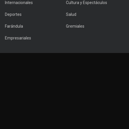
Internacionales
Cultura y Espectáculos
Deportes
Salud
Farándula
Gremiales
Empresariales
Copyright © 2022 PuntaNews.com.uy - All Rights Reserved.