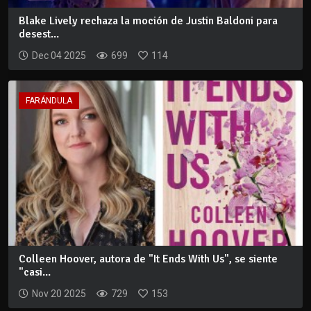
Blake Lively rechaza la moción de Justin Baldoni para
desest...
Dec 04 2025
699
114
FARÁNDULA
Colleen Hoover, autora de "It Ends With Us", se siente
"casi...
Nov 20 2025
729
153