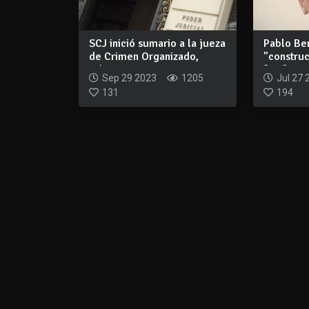
SCJ inició sumario a la jueza
Pablo Ber
de Crimen Organizado,
"construc
Adriana...
fue forma
Sep 29 2023
1205
Jul 27 
131
194