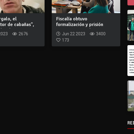
galo, el
Fiscalía obtuvo
tor de cabañas",
formalización y prisión
lizado...
preventiva para los...
2023
2676
Jun 22 2023
3400
173
RE