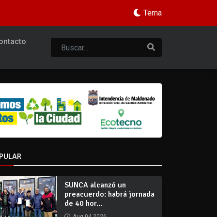
Tema
ontacto
PULAR
SUNCA alcanzó un
preacuerdo: habrá jornada
de 40 hor...
Aug 04 2026