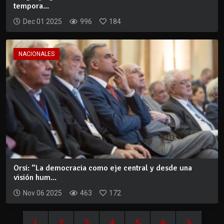
tempora...
Dec 01 2025
996
184
NACIONALES
Orsi: “La democracia como eje central y desde una
visión hum...
Nov 06 2025
463
172
1
2
3
4
5
6