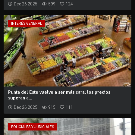
Dec 26 2025
599
124
INTERÉS GENERAL
Punta del Este vuelve a ser más cara: los precios
superan a...
Dec 26 2025
915
111
POLICIALES Y JUDICIALES