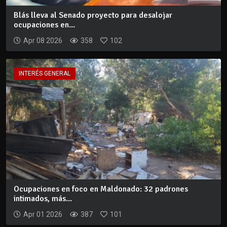
Blás lleva al Senado proyecto para desalojar
ocupaciones en...
Apr 08 2026
358
102
INTERÉS GENERAL
Ocupaciones en foco en Maldonado: 32 padrones
intimados, más...
Apr 01 2026
387
101