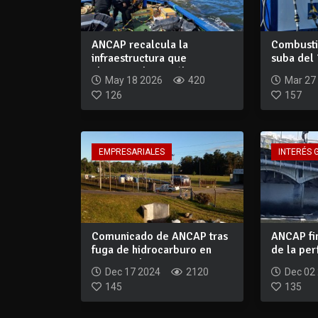
ANCAP recalcula la
Combustib
infraestructura que
suba del
abastece de petróleo...
activa me
May 18 2026
420
Mar 27
126
157
EMPRESARIALES
INTERÉS 
Comunicado de ANCAP tras
ANCAP fin
fuga de hidrocarburo en
de la per
Ruta Interb...
en un...
Dec 17 2024
2120
Dec 02
145
135