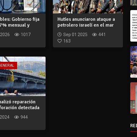
les: Gobierno fija
Hutíes anunciaron ataque a
 7% mensual y
petrolero israelí en el mar
d...
Rojo
 2026
1017
Sep 01 2025
441
163
GENERAL
alizó reparación
foración detectada
 2024
944
RE