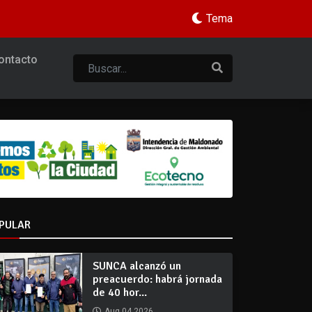
Tema
ontacto
PULAR
SUNCA alcanzó un
preacuerdo: habrá jornada
de 40 hor...
Aug 04 2026