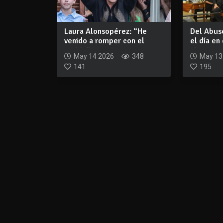
Laura Alonsopérez: “He
Del Abuso
venido a romper con el
el día en
molde”
al co...
May 14 2026
348
May 13
141
195