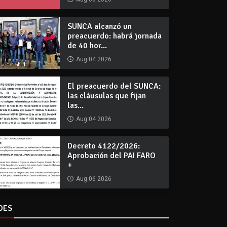
SUNCA alcanzó un
preacuerdo: habrá jornada
de 40 hor...
Aug 04 2026
El preacuerdo del SUNCA:
las cláusulas que fijan
las...
Aug 04 2026
Decreto 4122/2026:
Aprobación del PAI FARO
+
Aug 06 2026
DES