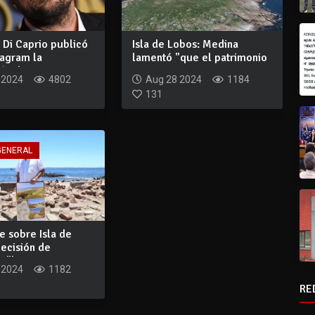
 Di Caprio publicó
Isla de Lobos: Medina
tagram la
lamentó "que el patrimonio
ón de...
se tenga qu...
 2024
4802
Aug 28 2024
1184
131
GENERAL
e sobre Isla de
ecisión de
 "le a...
 2024
1182
RE