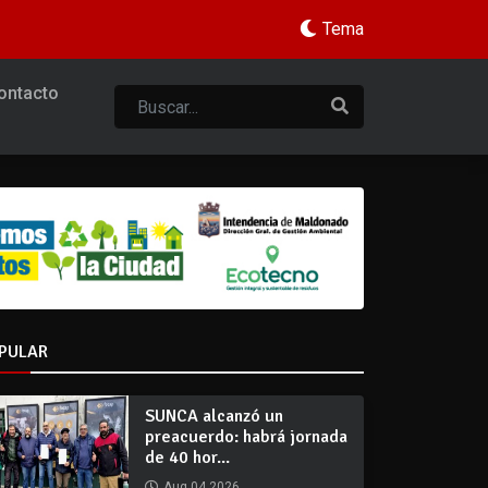
Tema
ontacto
PULAR
SUNCA alcanzó un
preacuerdo: habrá jornada
de 40 hor...
Aug 04 2026