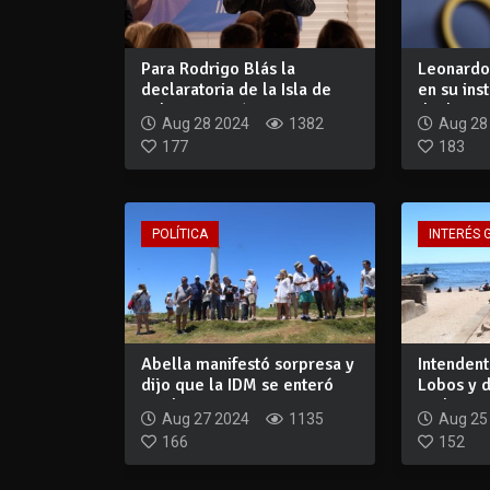
Para Rodrigo Blás la
Leonardo
declaratoria de la Isla de
en su ins
Lobos como á...
declaraci
Aug 28 2024
1382
Aug 28
177
183
POLÍTICA
INTERÉS 
Abella manifestó sorpresa y
Intendent
dijo que la IDM se enteró
Lobos y d
por la...
Ambiente:
Aug 27 2024
1135
Aug 25
166
152