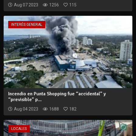
Aug 07 2023
1256
115
INTERÉS GENERAL
Incendio en Punta Shopping fue “accidental” y
“previsible” p...
Aug 04 2023
1688
182
LOCALES