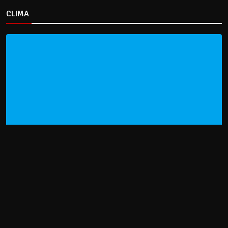
CLIMA
HOME
NOTICIAS
ENTREVISTAS
DECRETOS Y RESOLUCIONES
CONTACTO