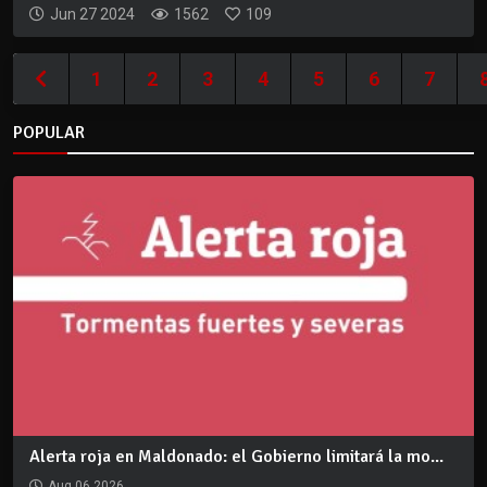
Jun 27 2024
1562
109
1
2
3
4
5
6
7
POPULAR
Alerta roja en Maldonado: el Gobierno limitará la mo...
Aug 06 2026