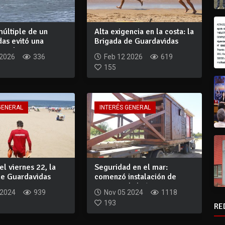
múltiple de un
Alta exigencia en la costa: la
as evitó una
Brigada de Guardavidas
n pla...
interv...
 2026
336
Feb 12 2026
619
155
GENERAL
INTERÉS GENERAL
el viernes 22, la
Seguridad en el mar:
de Guardavidas
comenzó instalación de
.
casetas y habrá...
 2024
939
Nov 05 2024
1118
193
RE