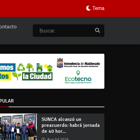
Tema
ontacto
PULAR
SUNCA alcanzó un
preacuerdo: habrá jornada
de 40 hor...
Aug 04 2026