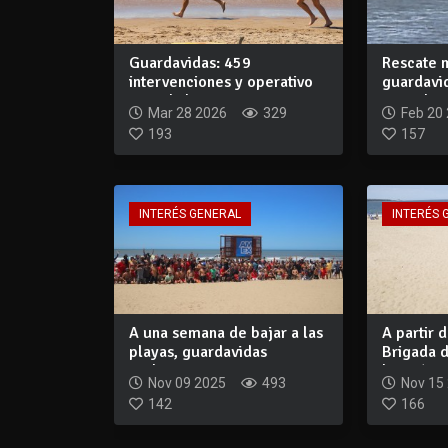
Guardavidas: 459
Rescate 
intervenciones y operativo
guardavid
en toda la costa...
tragedia e
Mar 28 2026
329
Feb 20
193
157
INTERÉS GENERAL
INTERÉS 
A una semana de bajar a las
A partir d
playas, guardavidas
Brigada 
realizaron p...
bajará a..
Nov 09 2025
493
Nov 15
142
166