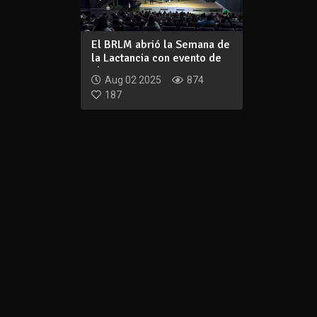
El BRLM abrió la Semana de
la Lactancia con evento de
alto i...
Aug 02 2025
874
187