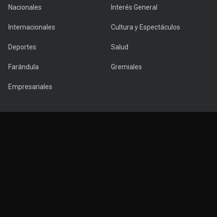
Nacionales
Interés General
Internacionales
Cultura y Espectáculos
Deportes
Salud
Farándula
Gremiales
Empresariales
Copyright © 2022 PuntaNews.com.uy - All Rights Reserved.