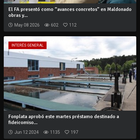
El FA presentó como “avances concretos” en Maldonado
obras y...
May 08 2026
602
112
INTERÉS GENERAL
Fonplata aprobó este martes préstamo destinado a
fideicomiso...
Jun 12 2024
1135
197