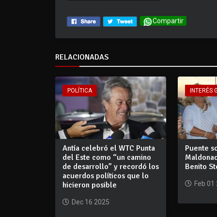
Compartir
RELACIONADAS
POLÍTICA
INTERÉS 
Antía celebró el WTC Punta
Puente s
del Este como “un camino
Maldonad
de desarrollo” y recordó los
Benito St
acuerdos políticos que lo
Feb 01
hicieron posible
Dec 16 2025