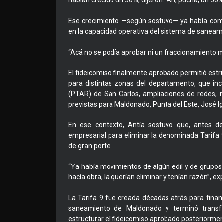
habían crecido un 50%, dijeron: ‘Ah, pucha, un 50%
Ese crecimiento —según sostuvo— ya había come
en la capacidad operativa del sistema de saneam
“Acá no se podía aprobar ni un fraccionamiento 
El fideicomiso finalmente aprobado permitió est
para distintas zonas del departamento, que in
(PTAR) de San Carlos, ampliaciones de redes, 
previstas para Maldonado, Punta del Este, José Ign
En ese contexto, Antía sostuvo que, antes de 
empresarial para eliminar la denominada Tarifa 9,
de gran porte.
“Ya había movimientos de algún edil y de grupos
hacía obra, la querían eliminar y tenían razón”, ex
La Tarifa 9 fue creada décadas atrás para finan
saneamiento de Maldonado y terminó transf
estructurar el fideicomiso aprobado posteriorme