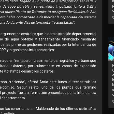
nado había llegado a un punto de fuerte presión sanitaria y
iso de agua potable y saneamiento impulsado junto a OSE y
e la nueva Planta de Tratamiento de Aguas Residuales de San
mento había comenzado a desbordar la capacidad del sistema
ldonado durante días de tormenta “te asustaban”.
os argumentos centrales que la administración departamental
miso de agua potable y saneamiento financiado mediante
de las primeras gestiones realizadas por la Intendencia de
OPP y organismos internacionales.
donado enfrentaba un crecimiento demográfico y urbano que
itaria existente, particularmente en zonas de expansión
e y distintos desarrollos costeros.
ba creciendo”, afirmó Antía este lunes al reconstruir las
I
deicomiso. Según relató, uno de los puntos que terminó
el proyecto fue la información presentada por la Intendencia
el departamento.
que las conexiones en Maldonado de los últimos siete años