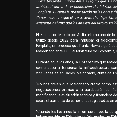
El exintendente Enrique Antía aseguró que Maldo
ambiental antes de la concreción del fideicom
Fonplata. Durante la presentación de las obras d
Carlos, sostuvo que el crecimiento del departa
existente y afirmó que los análisis del Arroyo Ma
El escenario descrito por Antía retoma uno de l
utilizó desde 2022 para impulsar el fideico
Fonplata, un proceso que Punta News siguió des
Maldonado ante OSE, el Ministerio de Economía, 
Durante aquellos años, la IDM sostuvo que Mal
comenzaba a tensionar la infraestructura san
vinculadas a San Carlos, Maldonado, Punta del Est
“No nos creían que Maldonado crecía como esta
negociaciones previas a la aprobación del fi
modificando la evaluación técnica y financiera d
sobre el aumento de conexiones registradas en 
“Cuando les llevamos la información posta de 