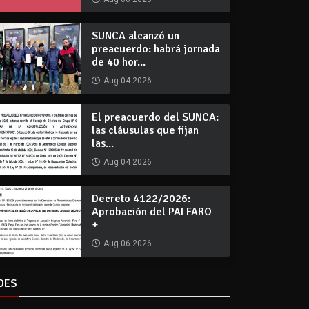
SUNCA alcanzó un
preacuerdo: habrá jornada
de 40 hor...
Aug 04 2026
El preacuerdo del SUNCA:
las cláusulas que fijan
las...
Aug 04 2026
Decreto 4122/2026:
Aprobación del PAI FARO
+
Aug 06 2026
DES