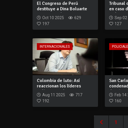
El Congreso de Perú
Tribunal
destituye a Dina Boluarte
en caso d
como president...
violenci..
Oct 10 2025
629
Sep 02
197
127
INTERNACIONALES
POLICIALE
Colombia de luto: Así
San Carl
reaccionan los líderes
condenad
políticos por l...
doméstica
Aug 11 2025
717
Feb 14
192
160
1