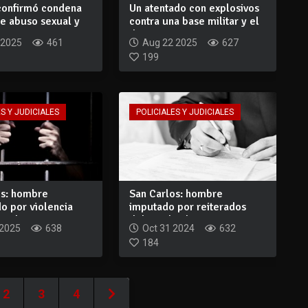
 confirmó condena
Un atentado con explosivos
e abuso sexual y
contra una base militar y el
.
derr...
 2025
461
Aug 22 2025
627
199
S Y JUDICIALES
POLICIALES Y JUDICIALES
os: hombre
San Carlos: hombre
o por violencia
imputado por reiterados
 y lesio...
delitos de abuso...
 2025
638
Oct 31 2024
632
184
2
3
4