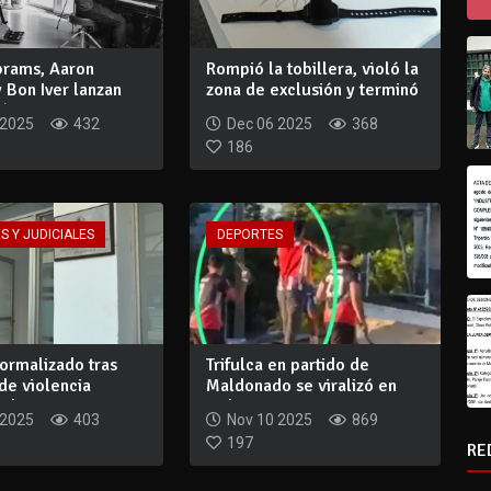
brams, Aaron
Rompió la tobillera, violó la
 Bon Iver lanzan
zona de exclusión y terminó
ón p...
en...
 2025
432
Dec 06 2025
368
186
S Y JUDICIALES
DEPORTES
ormalizado tras
Trifulca en partido de
de violencia
Maldonado se viralizó en
 haci...
redes en nue...
 2025
403
Nov 10 2025
869
197
RE