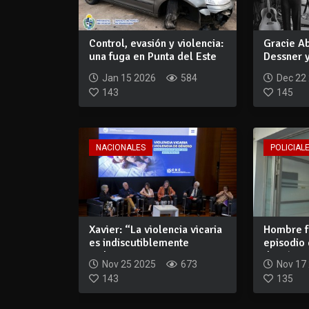
Control, evasión y violencia:
Gracie A
una fuga en Punta del Este
Dessner y
ter...
una canci
Jan 15 2026
584
Dec 22
143
145
NACIONALES
POLICIALE
Xavier: “La violencia vicaria
Hombre f
es indiscutiblemente
episodio 
violencia...
doméstica
Nov 25 2025
673
Nov 17
143
135