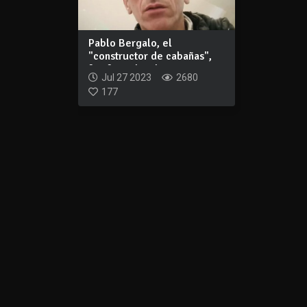
Pablo Bergalo, el
"constructor de cabañas",
fue formalizado...
Jul 27 2023
2680
177