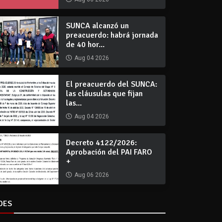
SUNCA alcanzó un
preacuerdo: habrá jornada
de 40 hor...
Aug 04 2026
El preacuerdo del SUNCA:
las cláusulas que fijan
las...
Aug 04 2026
Decreto 4122/2026:
Aprobación del PAI FARO
+
Aug 06 2026
DES