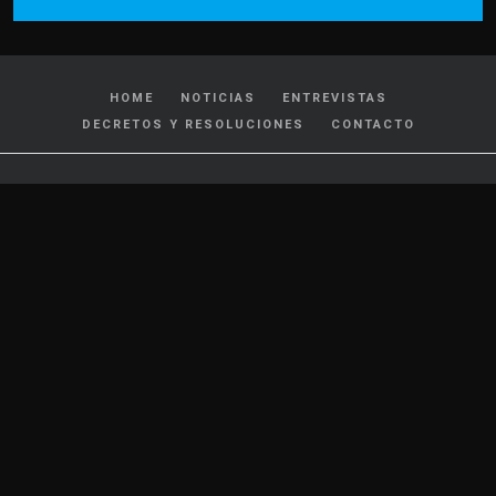
HOME
NOTICIAS
ENTREVISTAS
DECRETOS Y RESOLUCIONES
CONTACTO
CATEGORIAS
Policiales y Judiciales
Tránsito
Política
Locales
Nacionales
Interés General
Internacionales
Cultura y Espectáculos
Deportes
Salud