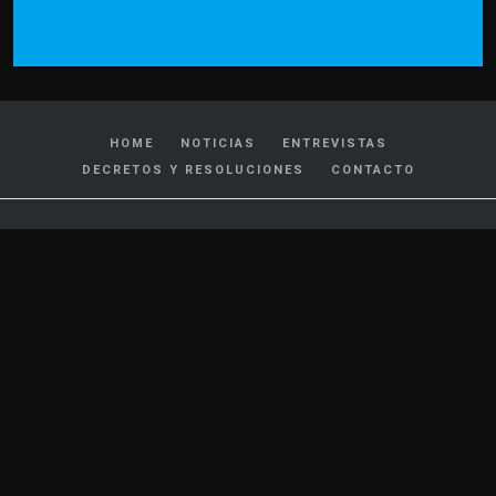
HOME
NOTICIAS
ENTREVISTAS
DECRETOS Y RESOLUCIONES
CONTACTO
CATEGORIAS
Policiales y Judiciales
Tránsito
Política
Locales
Nacionales
Interés General
Internacionales
Cultura y Espectáculos