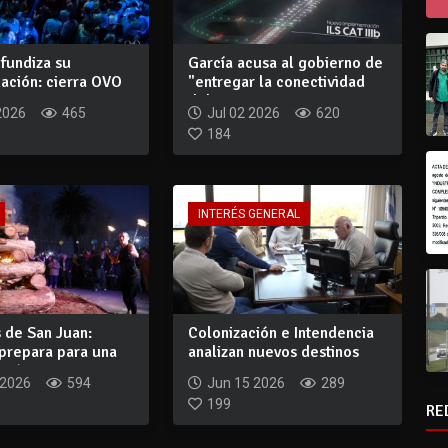
fundiza su
García acusa al gobierno de
ación: cierra OVO
"entregar la conectividad
 re...
del pa...
2026
465
Jul 02 2026
620
184
INTERÉS GENERAL
 de San Juan:
Colonización e Intendencia
 prepara para una
analizan nuevos destinos
ció...
para tie...
 2026
594
Jun 15 2026
289
199
RE