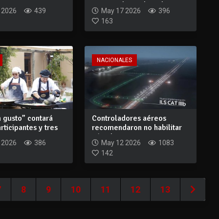
competidores de todo...
 2026
439
May 17 2026
396
163
NACIONALES
 gusto” contará
Controladores aéreos
rticipantes y tres
recomendaron no habilitar
aún el nuevo...
 2026
386
May 12 2026
1083
142
7
8
9
10
11
12
13