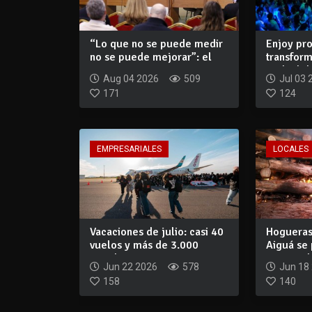
“Lo que no se puede medir
Enjoy pro
no se puede mejorar”: el
transform
convenio...
Nightclub,
Aug 04 2026
509
Jul 03 
171
124
EMPRESARIALES
LOCALES
Vacaciones de julio: casi 40
Hogueras
vuelos y más de 3.000
Aiguá se
estudiant...
nueva edi
Jun 22 2026
578
Jun 18
158
140