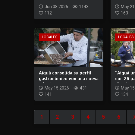
abrirá e...
altura...
Jun 08 2026
1143
May 21
112
163
LOCALES
LOCALES
Aiguá consolida su perfil
“Aiguá un
gastronómico con una nueva
con 26 pa
edición...
días de...
May 15 2026
431
May 15
141
134
1
2
3
4
5
6