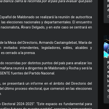
a blanca cierra la recorrida por el país para evaluar qué pasó
 Español de Maldonado se realizará la reunión de autocrítica
e las elecciones nacionales y departamentales. El encuentro
 nacionalista, Álvaro Delgado, y en este caso se centrará en
de la Mesa del Directorio, Armando Castaingdebat, María de
invitados intendentes, legisladores, ediles, alcaldes y
 es cerrado a la prensa.
do recorridas por distintos puntos del país para analizar los
e mañana reunirá a dirigentes de Maldonado y Rocha y será la
M GENTE fuentes del Partido Nacional.
I
 se presentará un informe en el ámbito del Directorio del
 del último proceso electoral, que comenzó en las elecciones
o.
iclo Electoral 2024-2025”. “Este espacio es fundamental para