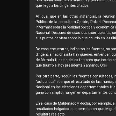
reflexionar sobre los resultados y planificar los 
que llegó a los dirigentes citados.
Al igual que en las otras instancias, la reuni
Pública de la consultora Opción, Rafael Porcecans
informará sobre la realidad política y económica 
Nacional. Después de esas dos disertaciones, se
sus puntos de vista sobre lo que ocurrió en las úl
De esos encuentros, indicaron las fuentes, no part
dirigencia nacionalista hay quienes entienden 
de fórmula fue uno de los factores que incidieron
que triunfó el hoy presidente Yamandú Orsi.
Por otra parte, según las fuentes consultadas,
“autocrítica” abarque el resultado de las municip
Nacional en las elecciones departamentales fue 
ganó con amplio margen en departamentos donde
En el caso de Maldonado y Rocha, por ejemplo, el
resultados holgados que permitieron que Miguel
resultara reelecto.