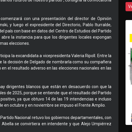
desafíos futuros de nuestro partido”, consigna la convocatoria
V
ón comenzará con una presentación del director de Opinión
ki, y luego el expresidente del Directorio, Pablo Iturralde,
del país con base en datos del Centro de Estudios del Partido
 abre la instancia para que los dirigentes locales expongan
timas elecciones.
icipa la excandidata a vicepresidenta Valeria Ripoll. Entre la
que la decisión de Delgado de nombrarla como su compañera
 en el resultado adverso en las elecciones nacionales en las
 hay dirigentes blancos que están en desacuerdo con que la
ales de 2025, porque se entiende que el resultado del Partido
positivo, ya que obtuvo 14 de las 19 intendencias e incluso
 en octubre y en noviembre se impuso el Frente Amplio.
 Partido Nacional retuvo los gobiernos departamentales, con
 Abella se convirtiera en intendente y que Alejo Umpiérrez