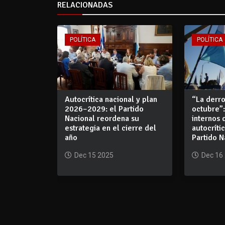
RELACIONADAS
POLÍTICA
POLÍTICA
Autocrítica nacional y plan
“La derro
2026–2029: el Partido
octubre”:
Nacional reordena su
internos 
estrategia en el cierre del
autocríti
año
Partido N
Dec 15 2025
Dec 16