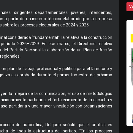
V
onales, dirigentes departamentales, jóvenes, intendentes,
eron a partir de un insumo técnico elaborado por la empresa
 sobre los procesos electorales de 2024 y 2025.
nal considerada “fundamental”: la relativa a la construcción
 período 2026–2029. En ese marco, el Directorio resolvió
 del Partido Nacional la elaboración de un Plan de Acción
regionales.
n plan de trabajo profesional y político para el Directorio y
bjetivo es aprobarlo durante el primer trimestre del próximo
luyen la mejora de la comunicación, el uso de metodologías
ncionamiento partidario, el fortalecimiento de la escucha y
 base partidaria y una mayor vinculación con organizaciones
proceso de autocrítica, Delgado señaló que el análisis es
ucha de toda la estructura del partido. “En los procesos