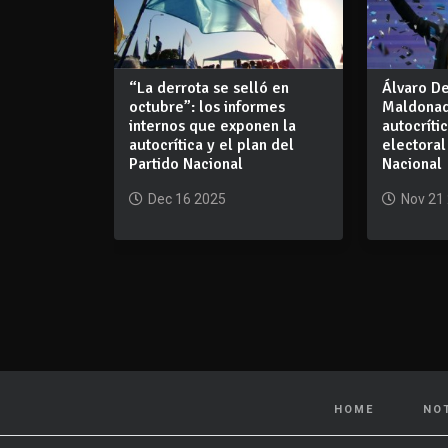
“La derrota se selló en
Álvaro D
octubre”: los informes
Maldonad
internos que exponen la
autocríti
autocrítica y el plan del
electoral
Partido Nacional
Nacional
Dec 16 2025
Nov 21
HOME
NO