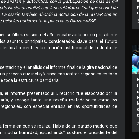
 de análisis y autocrítica, con la participación de más de mil
rtido Nacional analizó este lunes el informe final que servirá de
 La sesión también abordó la actuación de la JUTEP, con un
nterpelación parlamentaria por el caso Danza–ASSE.
lunes su última sesión del año, encabezada por su presidente
s asuntos principales, considerados clave para el futuro
lectoral reciente y la situación institucional de la Junta de
sentación y el análisis del informe final de la gira nacional de
, un proceso que incluyó cinco encuentros regionales en todo
e toda la estructura partidaria.
, el informe presentado al Directorio fue elaborado por la
etaría, y recoge tanto una reseña metodológica como los
I
 regionales, con especial énfasis en las oportunidades de
r la forma en que se realiza. Habla de un partido maduro que
on mucha humildad, escuchando”, sostuvo el presidente del