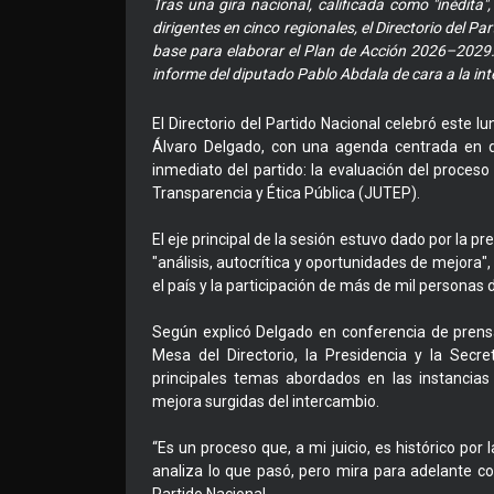
Tras una gira nacional, calificada como "inédita",
dirigentes en cinco regionales, el Directorio del Pa
base para elaborar el Plan de Acción 2026–2029.
informe del diputado Pablo Abdala de cara a la i
El Directorio del Partido Nacional celebró este 
Álvaro Delgado, con una agenda centrada en do
inmediato del partido: la evaluación del proceso e
Transparencia y Ética Pública (JUTEP).
El eje principal de la sesión estuvo dado por la pre
"análisis, autocrítica y oportunidades de mejora"
el país y la participación de más de mil personas d
Según explicó Delgado en conferencia de prensa
Mesa del Directorio, la Presidencia y la Secr
principales temas abordados en las instancias
mejora surgidas del intercambio.
“Es un proceso que, a mi juicio, es histórico po
analiza lo que pasó, pero mira para adelante c