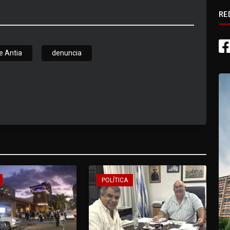
RE
e Antia
denuncia
POLÍTICA