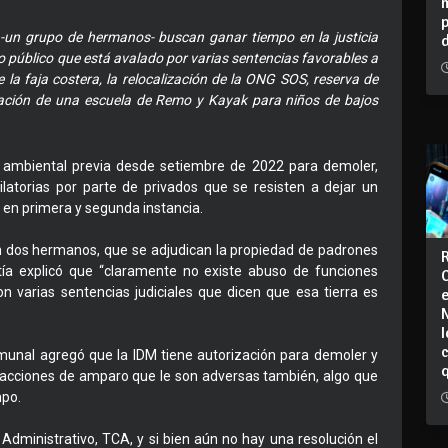
 -un grupo de hermanos- buscan ganar tiempo en la justicia
 público que está avalado por varias sentencias favorables a
 la faja costera, la relocalización de la ONG SOS, reserva de
alación de una escuela de Remo y Kayak para niños de bajos
n ambiental previa desde setiembre de 2022 para demoler,
ilatorias por parte de privados que se resisten a dejar un
a en primera y segunda instancia.
on dos hermanos, que se adjudican la propiedad de padrones
ía explicó que “claramente no existe abuso de funciones
on varias sentencias judiciales que dicen que esa tierra es
I
omunal agregó que la IDM tiene autorización para demoler y
acciones de amparo que le son adversas también, algo que
mpo.
 Administrativo, TCA, y si bien aún no hay una resolución el