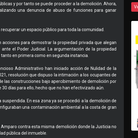
úblicas y por tanto se puede proceder a la demolición. Ahora,
V
alizando una denuncia de abuso de funciones para ganar
s recuperar un espacio público para toda la comunidad.
on acciones para demostrar la propiedad privada que alegan
 ante el Poder Judicial. La argumentación de la propiedad
a, tanto en primera como en segunda instancia.
encioso Administrativo han iniciado acción de Nulidad de la
1, resolución que dispuso la intimación a los ocupantes de
 de las construcciones bajo apercibimiento de demolición por
e 30 días para ello; hecho que no han efectivizado aún.
 suspendida. En esa zona ya se procedió a la demolición de
onfiguraban una contaminación ambiental a la costa de gran
de Amparo contra esta misma demolición donde la Justicia no
edad pública del inmueble.