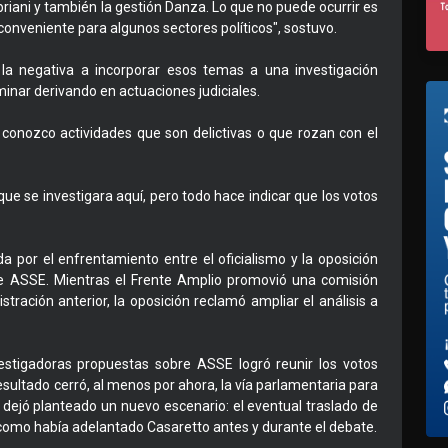
riani y también la gestión Danza. Lo que no puede ocurrir es
conveniente para algunos sectores políticos", sostuvo.
e la negativa a incorporar esos temas a una investigación
inar derivando en actuaciones judiciales.
i conozco actividades que son delictivas o que rozan con el
ue se investigara aquí, pero todo hace indicar que los votos
a por el enfrentamiento entre el oficialismo y la oposición
bre ASSE. Mientras el Frente Amplio promovió una comisión
ración anterior, la oposición reclamó ampliar el análisis a
estigadoras propuestas sobre ASSE logró reunir los votos
sultado cerró, al menos por ahora, la vía parlamentaria para
 dejó planteado un nuevo escenario: el eventual traslado de
l como había adelantado Casaretto antes y durante el debate.