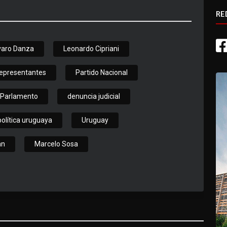
RE
varo Danza
Leonardo Cipriani
epresentantes
Partido Nacional
Parlamento
denuncia judicial
política uruguaya
Uruguay
an
Marcelo Sosa