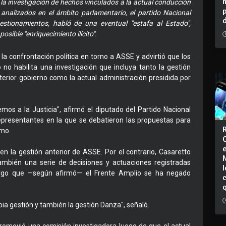
la investigación de hechos vinculados a la actual conducción
analizados en el ámbito parlamentario, el partido Nacional
estionamientos, habló de una eventual "estafa al Estado",
osible "enriquecimiento ilícito".
la confrontación política en torno a ASSE y advirtió que los
o no habilita una investigación que incluya tanto la gestión
erior gobierno como la actual administración presidida por
emos a la Justicia", afirmó el diputado del Partido Nacional
Representantes en la que se debatieron las propuestas para
smo.
n la gestión anterior de ASSE. Por el contrario, Casaretto
también una serie de decisiones y actuaciones registradas
I
 algo que —según afirmó— el Frente Amplio se ha negado
ia gestión y también la gestión Danza", señaló.