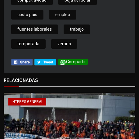
competitividad
baja del dolar
costo pais
empleo
fuentes laborales
trabajo
temporada
verano
Compartir
RELACIONADAS
INTERÉS GENERAL