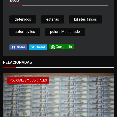
TAGS
detenidos
estafas
billetes falsos
automoviles
policia Maldonado
Compartir
RELACIONADAS
POLICIALES Y JUDICIALES