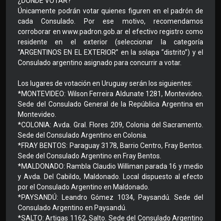
¿DÓNDE VOTAR?
Únicamente podrán votar quienes figuren en el padrón de
cada Consulado. Por ese motivo, recomendamos
corroborar en www.padron.gob.ar el efectivo registro como
residente en el exterior (seleccionar la categoría
“ARGENTINOS EN EL EXTERIOR” en la solapa “distrito”) y el
Consulado argentino asignado para concurrir a votar.
Los lugares de votación en Uruguay serán los siguientes:
*MONTEVIDEO: Wilson Ferreira Aldunate 1281, Montevideo.
Sede del Consulado General de la República Argentina en
Montevideo.
*COLONIA: Avda. Gral. Flores 209, Colonia del Sacramento.
Sede del Consulado Argentino en Colonia.
*FRAY BENTOS: Paraguay 3178, Barrio Centro, Fray Bentos.
Sede del Consulado Argentino en Fray Bentos.
*MALDONADO: Rambla Claudio Williman parada 16 y medio
y Avda. Del Cabildo, Maldonado. Local dispuesto al efecto
por el Consulado Argentino en Maldonado.
*PAYSANDÚ: Leandro Gómez 1034, Paysandú. Sede del
Consulado Argentino en Paysandú.
*SALTO: Artigas 1162, Salto. Sede del Consulado Argentino