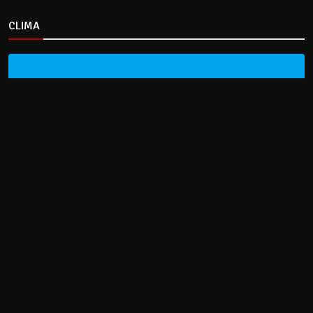
CLIMA
HOME
NOTICIAS
ENTREVISTAS
DECRETOS Y RESOLUCIONES
CONTACTO