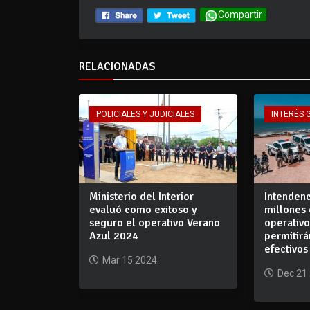
Compartir
RELACIONADAS
POLICIALES Y JUDICIALES
INTERÉS 
Ministerio del Interior
Intendenc
evaluó como exitoso y
millones 
seguro el operativo Verano
operativ
Azul 2024
permitirá
efectivo
Mar 15 2024
Dec 21