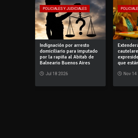
POLICIALES Y JUDICIALES
POLICIALE
Indignación por arresto
Extender
domiciliario para imputado
cautelare
por la rapiña al Abitab de
expreside
Balneario Buenos Aires
que está
Jul 18 2026
Nov 14